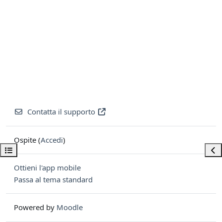
Contatta il supporto
Ospite (
Accedi
)
Apri indice del corso
Apri
Ottieni l'app mobile
Passa al tema standard
Powered by
Moodle