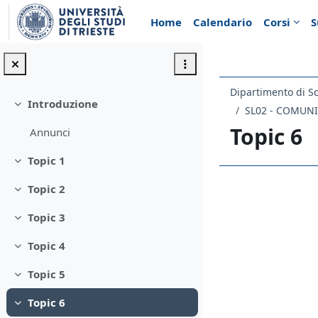
Vai al contenuto principale
Home
Calendario
Corsi
S
Introduzione
Minimizza
Topic 6
Annunci
Topic 1
Minimizza
Topic 2
Schema d
Minimizza
Topic 3
Minimizza
Topic 4
Minimizza
Topic 5
Minimizza
Topic 6
Minimizza