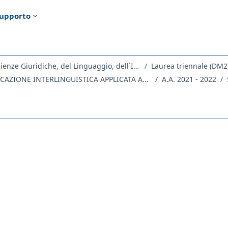
upporto
Dipartimento di Scienze Giuridiche, del Linguaggio, dell`Interpretazione e della Traduzione
Laurea triennale (DM2
SL02 - COMUNICAZIONE INTERLINGUISTICA APPLICATA ALLE PROFESSIONI GIURIDICHE
A.A. 2021 - 2022
ella sezione