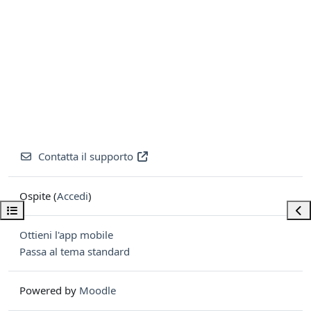
Contatta il supporto
Ospite (
Accedi
)
Apri indice del corso
Apri
Ottieni l'app mobile
Passa al tema standard
Powered by
Moodle