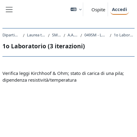
Vai al contenuto principale
Accedi
Ospite
Pannello laterale
Dipartimento di Fisica
Laurea triennale (DM270)
SM20 - FISICA
A.A. 2022 - 2023
049SM - LABORATORIO II 2022
1o Laboratorio (3 iterazioni)
1o Laboratorio (3 iterazioni)
Schema della sezione
Verifica leggi Kirchhoof & Ohm; stato di carica di una pila;
dipendenza resistività/temperatura