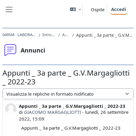
Vai al contenuto principale
Accedi
Ospite
Pannello laterale
049SM - LABORATORIO II 2022
Introduzione
Annunci
Appunti _ 3a parte _ G.V.Margagliotti _ 2022-23
Annunci
Appunti _ 3a parte _ G.V.Margagliotti
_ 2022-23
Modalità visualizzazione
Appunti _ 3a parte _ G.V.Margagliotti _ 2022-23
Numero di risposte: 0
di
GIACOMO MARGAGLIOTTI
-
lunedì, 26 settembre
2022, 15:09
Appunti _ 3a parte _ G.V.Margagliotti _ 2022-23