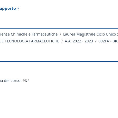
upporto
cienze Chimiche e Farmaceutiche
Laurea Magistrale Ciclo Unico 
CA E TECNOLOGIA FARMACEUTICHE
A.A. 2022 - 2023
092FA - B
ella sezione
File
a del corso
PDF