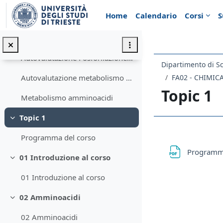
Vai al contenuto principale
Home
Calendario
Corsi
S
Autovalutazione Metabolismo dei carboidrati
Autovalutazione Ciclo di Krebs
Autovalutazione Fosforilazione ossidativa
Dipartimento di S
FA02 - CHIMI
Autovalutazione metabolismo dei lipidi
Topic 1
Metabolismo amminoacidi
Topic 1
Minimizza
Schema d
Programma del corso
Programm
01 Introduzione al corso
Minimizza
01 Introduzione al corso
02 Amminoacidi
Minimizza
02 Amminoacidi