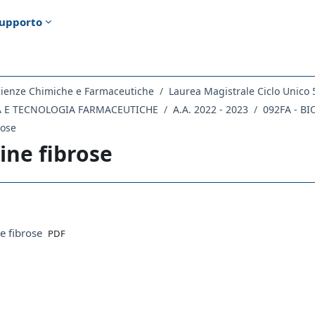
upporto
cienze Chimiche e Farmaceutiche
Laurea Magistrale Ciclo Unico 
CA E TECNOLOGIA FARMACEUTICHE
A.A. 2022 - 2023
092FA - B
rose
ine fibrose
ella sezione
File
e fibrose
PDF