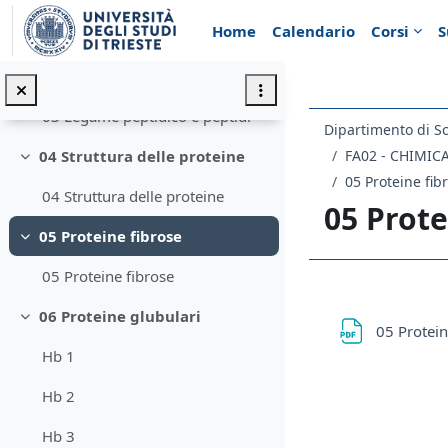
Minimizza
Vai al contenuto principale
Home
Calendario
Corsi
S
02 Amminoacidi
03 Legame peptidico e peptidi
Minimizza
03 Legame peptidico e peptidi
Dipartimento di S
FA02 - CHIMI
04 Struttura delle proteine
Minimizza
05 Proteine fib
04 Struttura delle proteine
05 Prote
05 Proteine fibrose
Minimizza
05 Proteine fibrose
Schema d
06 Proteine glubulari
Minimizza
05 Protein
Hb 1
Hb 2
Hb 3