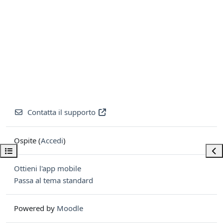
Contatta il supporto
Ospite (
Accedi
)
Apri indice del corso
Apri
Ottieni l'app mobile
Passa al tema standard
Powered by
Moodle