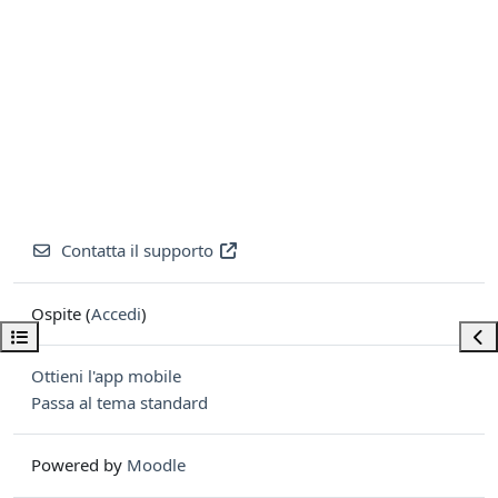
Contatta il supporto
Ospite (
Accedi
)
Apri indice del corso
Apri
Ottieni l'app mobile
Passa al tema standard
Powered by
Moodle