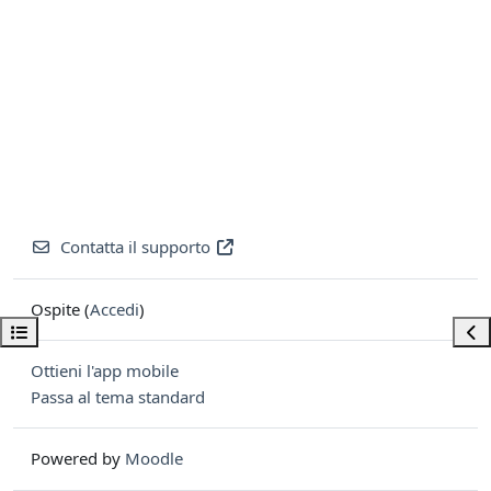
Contatta il supporto
Ospite (
Accedi
)
Apri indice del corso
Apri
Ottieni l'app mobile
Passa al tema standard
Powered by
Moodle