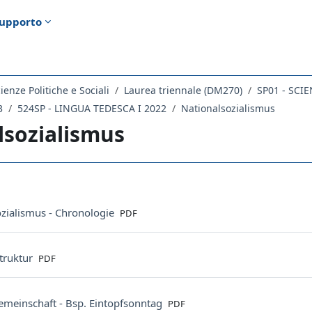
upporto
ienze Politiche e Sociali
Laurea triennale (DM270)
SP01 - SCI
3
524SP - LINGUA TEDESCA I 2022
Nationalsozialismus
lsozialismus
ella sezione
File
ozialismus - Chronologie
PDF
File
struktur
PDF
File
emeinschaft - Bsp. Eintopfsonntag
PDF