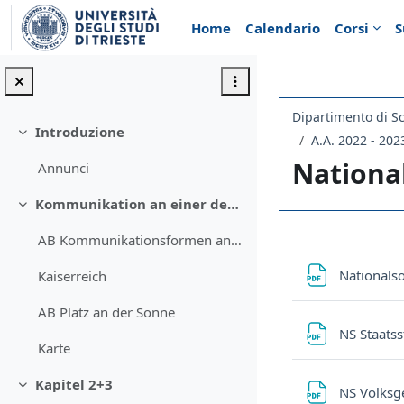
Vai al contenuto principale
Home
Calendario
Corsi
S
Dipartimento di Sc
Introduzione
Minimizza
A.A. 2022 - 202
Nationa
Annunci
Kommunikation an einer deutschen Universität
Minimizza
AB Kommunikationsformen an deutschsprachigen Hochschulen
Schema d
Nationals
Kaiserreich
AB Platz an der Sonne
NS Staats
Karte
Kapitel 2+3
NS Volksg
Minimizza