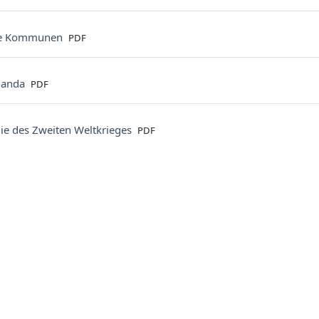
File
ie Kommunen
PDF
File
ganda
PDF
File
ie des Zweiten Weltkrieges
PDF