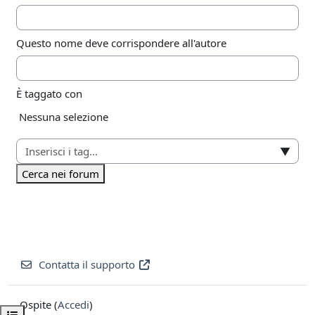
Questo nome deve corrispondere all'autore
È taggato con
Elementi selezionati:
Nessuna selezione
▼
Cerca nei forum
Contatta il supporto
Ospite (
Accedi
)
Apri indice del corso