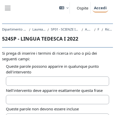
Vai al contenuto principale
Accedi
Ospite
Pannello laterale
Dipartimento di Scienze Politiche e Sociali
Laurea triennale (DM270)
SP01 - SCIENZE INTERNAZIONALI E DIPLOMATICHE
A.A. 2022 - 2023
Forum
Ricerca avanzata
524SP - LINGUA TEDESCA I 2022
Si prega di inserire i termini di ricerca in uno o più dei
seguenti campi:
Queste parole possono apparire in qualunque punto
dell'intervento
Nell'intervento deve apparire esattamente questa frase
Queste parole non devono essere incluse