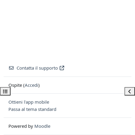
Contatta il supporto
Ospite (
Accedi
)
Apri indice del corso
Apri
Ottieni l'app mobile
Passa al tema standard
Powered by
Moodle