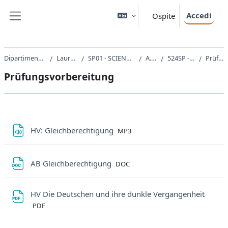
Vai al contenuto principale
Accedi
Ospite
Pannello laterale
Dipartimento di Scienze Politiche e Sociali
Laurea triennale (DM270)
SP01 - SCIENZE INTERNAZIONALI E DIPLOMATICHE
A.A. 2022 - 2023
524SP - LINGUA TEDESCA I 2022
Prüfungsvorbereitung
Prüfungsvorbereitung
Schema della sezione
File
HV: Gleichberechtigung
MP3
File
AB Gleichberechtigung
DOC
File
HV Die Deutschen und ihre dunkle Vergangenheit
PDF