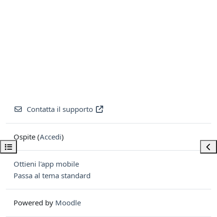
Contatta il supporto
Ospite (
Accedi
)
Apri indice del corso
Apri
Ottieni l'app mobile
Passa al tema standard
Powered by
Moodle