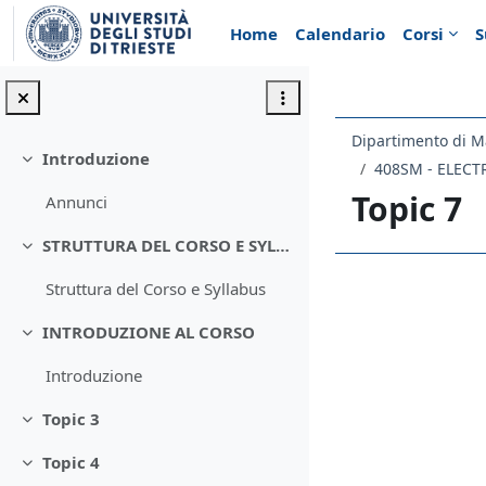
Vai al contenuto principale
Home
Calendario
Corsi
S
Dipartimento di M
Introduzione
Minimizza
Topic 7
Annunci
STRUTTURA DEL CORSO E SYLLABUS
Minimizza
Struttura del Corso e Syllabus
Schema d
INTRODUZIONE AL CORSO
Minimizza
Introduzione
Topic 3
Minimizza
Topic 4
Minimizza