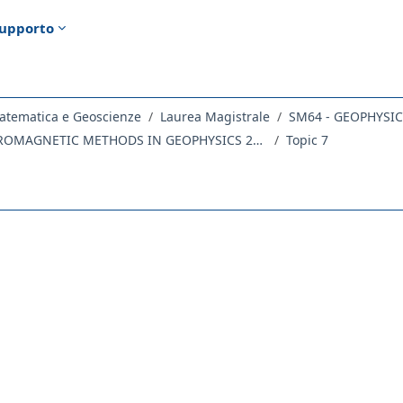
upporto
atematica e Geoscienze
Laurea Magistrale
SM64 - GEOPHYSI
408SM - ELECTROMAGNETIC METHODS IN GEOPHYSICS 2022
Topic 7
ella sezione