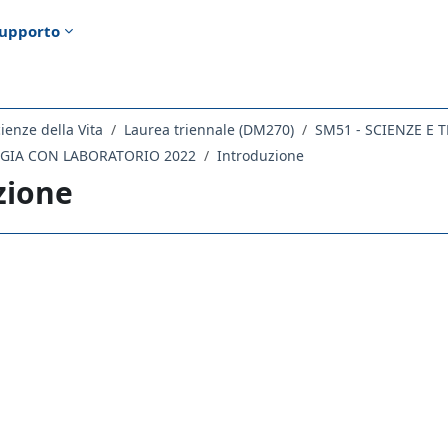
upporto
ienze della Vita
Laurea triennale (DM270)
SM51 - SCIENZE E
OGIA CON LABORATORIO 2022
Introduzione
zione
ella sezione
orum