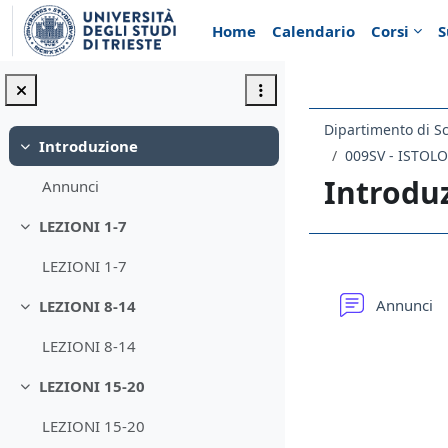
Vai al contenuto principale
Home
Calendario
Corsi
S
Dipartimento di Sc
Introduzione
Minimizza
009SV - ISTOL
Introdu
Annunci
LEZIONI 1-7
Minimizza
LEZIONI 1-7
Schema d
F
Annunci
LEZIONI 8-14
Minimizza
LEZIONI 8-14
LEZIONI 15-20
Minimizza
LEZIONI 15-20