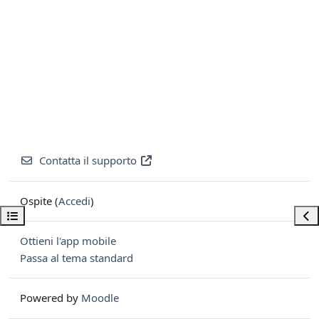
Contatta il supporto
Ospite (
Accedi
)
Apri indice del corso
Apri
Ottieni l'app mobile
Passa al tema standard
Powered by
Moodle