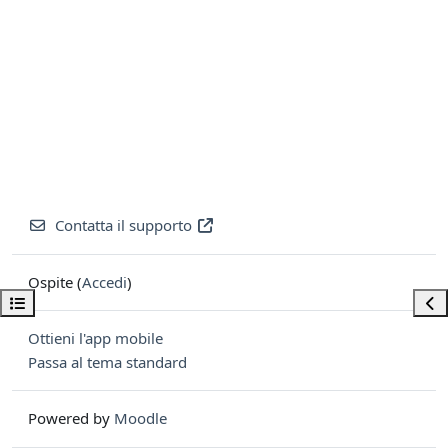
Contatta il supporto
Ospite (
Accedi
)
Apri indice del corso
Apri
Ottieni l'app mobile
Passa al tema standard
Powered by
Moodle