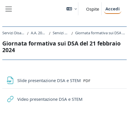
Vai al contenuto principale
Accedi
Ospite
Pannello laterale
Servizi Disabili e DSA
A.A. 2022 - 2023
Servizi DSA 2022
Giornata formativa sui DSA del 21 febbraio 2024
Giornata formativa sui DSA del 21 febbraio
2024
Schema della sezione
File
Slide presentazione DSA e STEM
PDF
URL
Video presentazione DSA e STEM