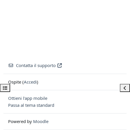
Contatta il supporto
Ospite (
Accedi
)
Apri indice del corso
Apri
Ottieni l'app mobile
Passa al tema standard
Powered by
Moodle