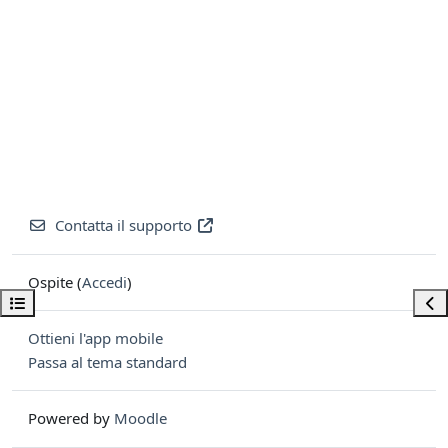
Contatta il supporto
Ospite (
Accedi
)
Apri indice del corso
Apri
Ottieni l'app mobile
Passa al tema standard
Powered by
Moodle