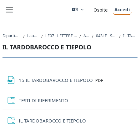
Vai al contenuto principale
Accedi
Ospite
Pannello laterale
Dipartimento di Studi Umanistici
Laurea triennale (DM270)
LE07 - LETTERE ANTICHE E MODERNE, ARTI, COMUNICAZIONE
A.A. 2022 - 2023
043LE - STORIA DELL'ARTE MODERNA 2022
IL TARDOBAROCCO E TIEPOLO
IL TARDOBAROCCO E TIEPOLO
Schema della sezione
File
15.IL TARDOBAROCCO E TIEPOLO
PDF
Cartella
TESTI DI RIFERIMENTO
Cartella
IL TARDOBAROCCO E TIEPOLO