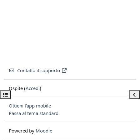
Contatta il supporto
Ospite (
Accedi
)
Apri indice del corso
Apri
Ottieni l'app mobile
Passa al tema standard
Powered by
Moodle