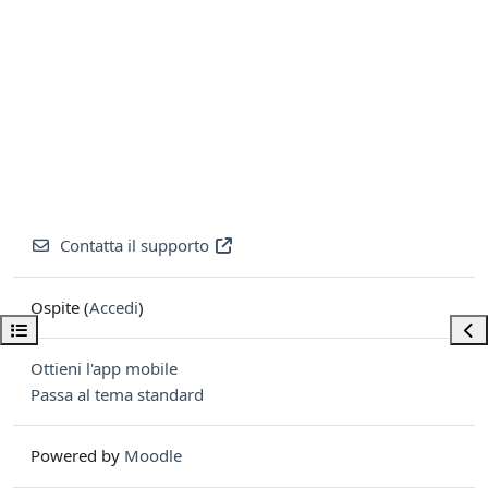
Contatta il supporto
Ospite (
Accedi
)
Apri indice del corso
Apri
Ottieni l'app mobile
Passa al tema standard
Powered by
Moodle