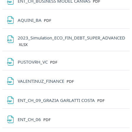
File
ENT_CH_BUSINESS MODEL CANVAS
PDF
File
AQUINI_BA
PDF
2023_Simulation_ECO_FIN_DEBT_SUPER_ADVANCED
File
XLSX
File
PUSTOVRH_VC
PDF
File
VALENTINUZ_FINANCE
PDF
File
ENT_CH_09_GRAZIA GARLATTI COSTA
PDF
File
ENT_CH_06
PDF