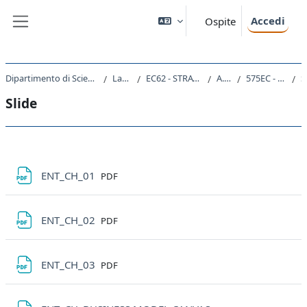
Vai al contenuto principale
Accedi
Ospite
Pannello laterale
Dipartimento di Scienze Economiche, Aziendali, Matematiche e Statistiche
Laurea Magistrale
EC62 - STRATEGIA E CONSULENZA AZIENDALE
A.A. 2022 - 2023
575EC - ENTREPRENEURSHIP 2022
Slide
Schema della sezione
File
ENT_CH_01
PDF
File
ENT_CH_02
PDF
File
ENT_CH_03
PDF