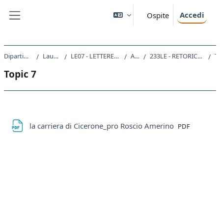
Vai al contenuto principale
Accedi
Ospite
Pannello laterale
Dipartimento di Studi Umanistici
Laurea triennale (DM270)
LE07 - LETTERE ANTICHE E MODERNE, ARTI, COMUNICAZIONE
A.A. 2022 - 2023
233LE - RETORICA E COMUNICAZIONE NEL MONDO ROMANO 2022
Top
Topic 7
Schema della sezione
File
la carriera di Cicerone_pro Roscio Amerino
PDF