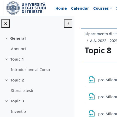
Skip to main content
Home
Calendar
Courses
Dipartimento di St
General
Collapse
A.A. 2022 - 202
Topic 8
Annunci
Topic 1
Collapse
Introduzione al Corso
Section 
pro Milon
Topic 2
Collapse
Storia e testi
pro Milon
Topic 3
Collapse
Inventio
pro Milon