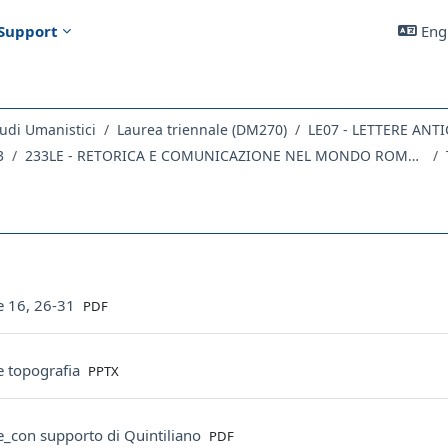
Support
Engl
udi Umanistici
Laurea triennale (DM270)
3
233LE - RETORICA E COMUNICAZIONE NEL MONDO ROMANO 2022
outline
File
e 16, 26-31
PDF
File
e topografia
PPTX
File
e_con supporto di Quintiliano
PDF