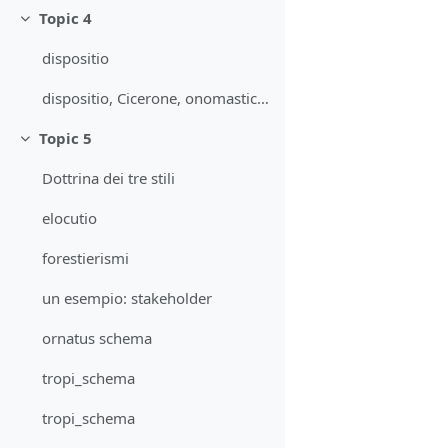
Topic 4
Collapse
dispositio
dispositio, Cicerone, onomastica romana
Topic 5
Collapse
Dottrina dei tre stili
elocutio
forestierismi
un esempio: stakeholder
ornatus schema
tropi_schema
tropi_schema