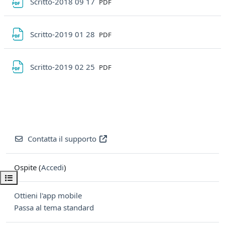
File
Scritto-2018 09 17
PDF
File
Scritto-2019 01 28
PDF
File
Scritto-2019 02 25
PDF
Contatta il supporto
Ospite (
Accedi
)
Apri indice del corso
Ottieni l'app mobile
Passa al tema standard