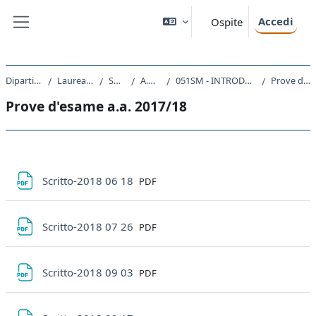
Vai al contenuto principale
Accedi
Ospite
Pannello laterale
Dipartimento di Fisica
Laurea triennale (DM270)
SM20 - FISICA
A.A. 2022 - 2023
051SM - INTRODUZIONE ALLA FISICA TEORICA 2022
Prove d'esame a.a. 2017/18
Prove d'esame a.a. 2017/18
Schema della sezione
File
Scritto-2018 06 18
PDF
File
Scritto-2018 07 26
PDF
File
Scritto-2018 09 03
PDF