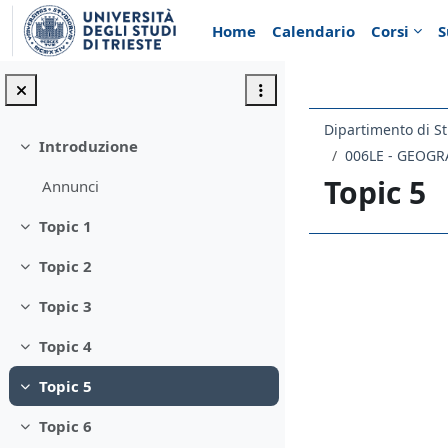
Vai al contenuto principale
Home
Calendario
Corsi
S
Dipartimento di St
Introduzione
Minimizza
006LE - GEOGR
Topic 5
Annunci
Topic 1
Minimizza
Topic 2
Schema d
Minimizza
Topic 3
Minimizza
Topic 4
Minimizza
Topic 5
Minimizza
Topic 6
Minimizza