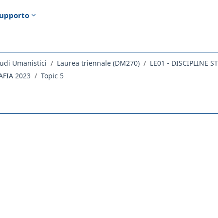
upporto
udi Umanistici
Laurea triennale (DM270)
LE01 - DISCIPLINE 
AFIA 2023
Topic 5
ella sezione