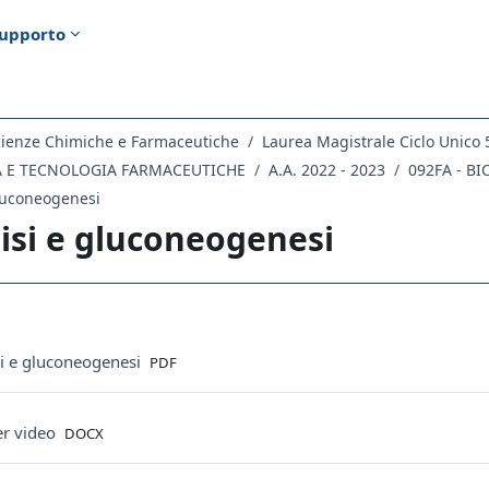
upporto
cienze Chimiche e Farmaceutiche
Laurea Magistrale Ciclo Unico 
CA E TECNOLOGIA FARMACEUTICHE
A.A. 2022 - 2023
092FA - B
gluconeogenesi
lisi e gluconeogenesi
ella sezione
File
si e gluconeogenesi
PDF
File
per video
DOCX