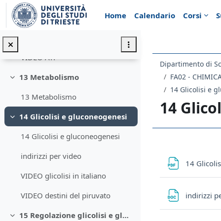
Vai al contenuto principale
Home
Calendario
Corsi
S
12 Energia e ATP
Minimizza
12 Energia e ATP
VIDEO ATP
Dipartimento di S
FA02 - CHIMI
13 Metabolismo
Minimizza
14 Glicolisi e 
13 Metabolismo
14 Glico
14 Glicolisi e gluconeogenesi
Minimizza
14 Glicolisi e gluconeogenesi
Schema d
indirizzi per video
14 Glicoli
VIDEO glicolisi in italiano
indirizzi 
VIDEO destini del piruvato
15 Regolazione glicolisi e gluconeogenesi
Minimizza