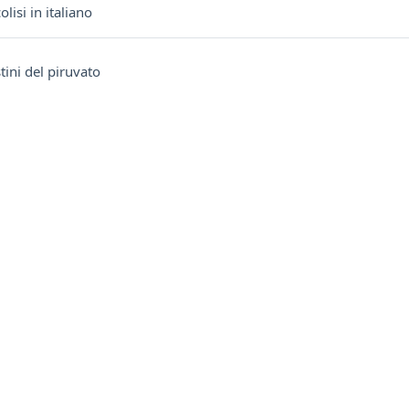
IMS content package
lisi in italiano
IMS content package
ini del piruvato