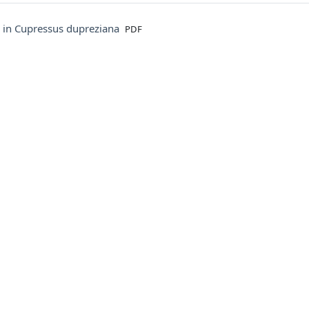
File
 in Cupressus dupreziana
PDF