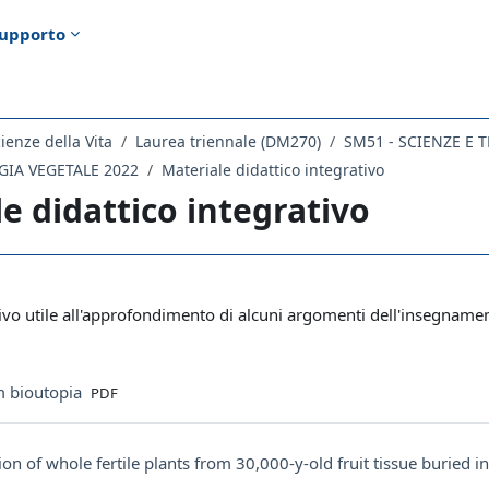
upporto
ienze della Vita
Laurea triennale (DM270)
SM51 - SCIENZE E
GIA VEGETALE 2022
Materiale didattico integrativo
e didattico integrativo
ella sezione
ivo utile all'approfondimento di alcuni argomenti dell'insegname
File
m bioutopia
PDF
on of whole fertile plants from 30,000-y-old fruit tissue buried 