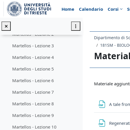
Vai al contenuto principale
Home
Calendario
Corsi
S
Muggia - Lezione 12
Martellos - Lezione 1
Martellos - Lezione 2
Dipartimento di Sc
181SM - BIOLO
Martellos - Lezione 3
Material
Martellos - Lezione 4
Martellos - Lezione 5
Schema d
Martellos - Lezione 6
Materiale aggiunt
Martellos - Lezione 7
Martellos - Lezione 8
A tale fro
Martellos - Lezione 9
Regenerati
Martellos - Lezione 10