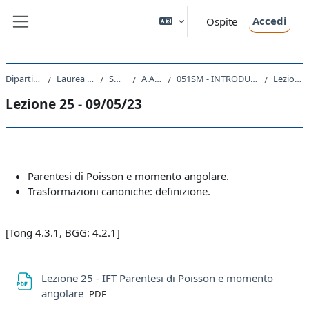
Vai al contenuto principale
Accedi
Ospite
Pannello laterale
Dipartimento di Fisica
Laurea triennale (DM270)
SM20 - FISICA
A.A. 2022 - 2023
051SM - INTRODUZIONE ALLA FISICA TEORICA 2022
Lezione 25 - 09/05/23
Lezione 25 - 09/05/23
Schema della sezione
Parentesi di Poisson e momento angolare.
Trasformazioni canoniche: definizione.
[Tong 4.3.1, BGG: 4.2.1]
Lezione 25 - IFT Parentesi di Poisson e momento
File
angolare
PDF