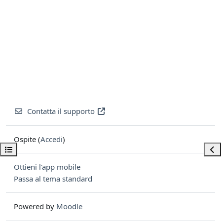
Contatta il supporto
Ospite (
Accedi
)
Apri indice del corso
Apri
Ottieni l'app mobile
Passa al tema standard
Powered by
Moodle