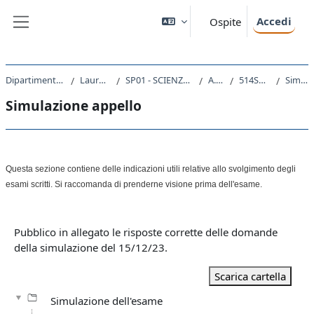
Vai al contenuto principale
Accedi
Ospite
Pannello laterale
Dipartimento di Scienze Politiche e Sociali
Laurea triennale (DM270)
SP01 - SCIENZE INTERNAZIONALI E DIPLOMATICHE
A.A. 2023 - 2024
514SP - SOCIOLOGIA 2023
Simulazione appello
Simulazione appello
Schema della sezione
Questa sezione contiene delle indicazioni utili relative allo svolgimento degli
esami scritti. Si raccomanda di prenderne visione prima dell'esame.
Pubblico in allegato le risposte corrette delle domande
della simulazione del 15/12/23.
Scarica cartella
Simulazione dell'esame