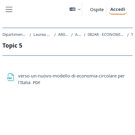
Vai al contenuto principale
Accedi
Ospite
Pannello laterale
Dipartimento di Ingegneria e Architettura
Laurea Magistrale Ciclo Unico 5 anni
AR03 - ARCHITETTURA
A.A. 2023 - 2024
082AR - ECONOMIA CIRCOLARE E SOSTENIBILITA' DELLE RISORSE E DELL'AMBIENTE 2023
Topi
Topic 5
Schema della sezione
verso-un-nuovo-modello-di-economia-circolare per
File
l'Italia
PDF