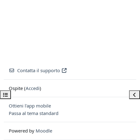
Contatta il supporto
Ospite (
Accedi
)
Apri indice del corso
Apri
Ottieni l'app mobile
Passa al tema standard
Powered by
Moodle