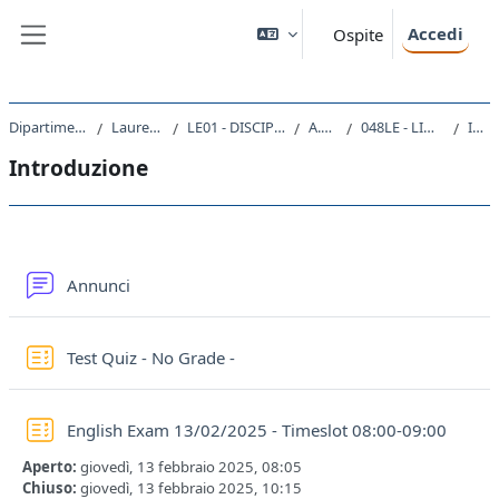
Vai al contenuto principale
Accedi
Ospite
Pannello laterale
Dipartimento di Studi Umanistici
Laurea triennale (DM270)
LE01 - DISCIPLINE STORICHE E FILOSOFICHE
A.A. 2023 - 2024
048LE - LINGUA INGLESE DI BASE 2023
Introduzione
Introduzione
Schema della sezione
Forum
Annunci
Test Quiz - No Grade -
Quiz
English Exam 13/02/2025 - Timeslot 08:00-09:00
Aperto:
giovedì, 13 febbraio 2025, 08:05
Chiuso:
giovedì, 13 febbraio 2025, 10:15