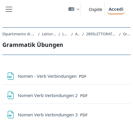
Vai al contenuto principale
Accedi
Ospite
Pannello laterale
Dipartimento di Scienze Giuridiche, del Linguaggio, dell`Interpretazione e della Traduzione
Lettorati e altre attivita' didattiche
Lettorati - Lettorati
A.A. 2023 - 2024
2895LETTORATO - LETTORATO DI LINGUA TEDESCA CIAPG 3 Kofler 2023
Grammatik Übungen
Grammatik Übungen
Schema della sezione
File
Nomen - Verb Verbindungen
PDF
File
Nomen Verb Verbindungen 2
PDF
File
Nomen Verb Verbindungen 3
PDF