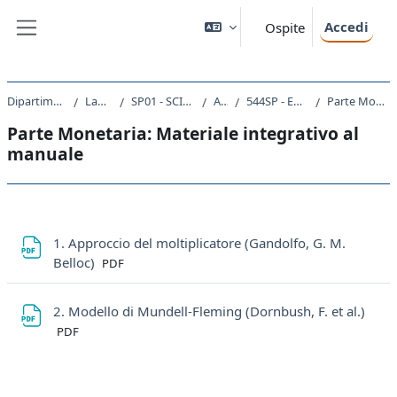
Vai al contenuto principale
Accedi
Ospite
Pannello laterale
Dipartimento di Scienze Politiche e Sociali
Laurea triennale (DM270)
SP01 - SCIENZE INTERNAZIONALI E DIPLOMATICHE
A.A. 2023 - 2024
544SP - ECONOMIA INTERNAZIONALE 2023 - 2024
Parte Monetaria: Materiale integrativo al manuale
Parte Monetaria: Materiale integrativo al
manuale
Schema della sezione
1. Approccio del moltiplicatore (Gandolfo, G. M.
File
Belloc)
PDF
File
2. Modello di Mundell-Fleming (Dornbush, F. et al.)
PDF