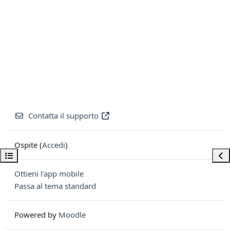
Contatta il supporto
Ospite (
Accedi
)
Apri indice del corso
Apri
Ottieni l'app mobile
Passa al tema standard
Powered by
Moodle