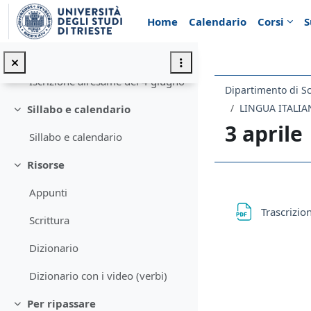
Vai al contenuto principale
Home
Calendario
Corsi
S
Introduzione
Minimizza
Annunci
Iscrizione all'esame del 4 giugno
LINGUA ITALIA
Sillabo e calendario
Minimizza
3 aprile
Sillabo e calendario
Risorse
Minimizza
Schema d
Appunti
Trascrizio
Scrittura
Dizionario
Dizionario con i video (verbi)
Per ripassare
Minimizza