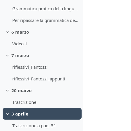
Grammatica pratica della lingua italiana : A1/B2. Regole, esercizi, test
Per ripassare la grammatica del livello A1
6 marzo
Minimizza
Video 1
7 marzo
Minimizza
riflessivi_Fantozzi
riflessivi_Fantozzi_appunti
20 marzo
Minimizza
Trascrizione
3 aprile
Minimizza
Trascrizione a pag. 51