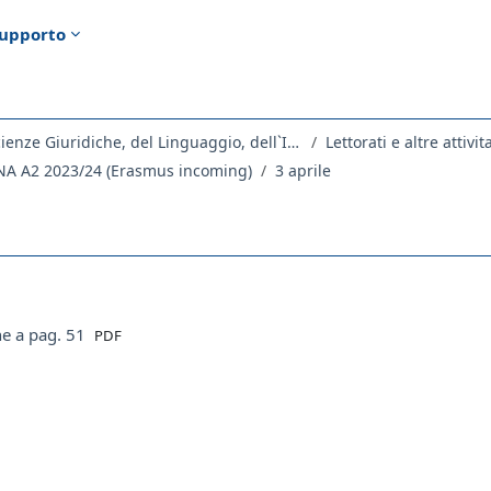
upporto
Dipartimento di Scienze Giuridiche, del Linguaggio, dell`Interpretazione e della Traduzione
Lettorati e altre attivit
NA A2 2023/24 (Erasmus incoming)
3 aprile
ella sezione
File
ne a pag. 51
PDF