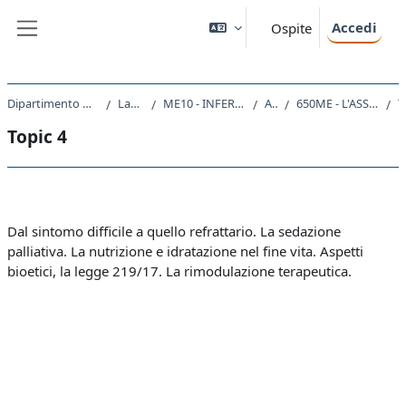
Vai al contenuto principale
Accedi
Ospite
Pannello laterale
Dipartimento Universitario Clinico di Scienze mediche, chirurgiche e della salute
Laurea triennale (DM270)
ME10 - INFERMIERISTICA (ABILITANTE ALLA PROFESSIONE SANITARIA DI INFERMIERE)
A.A. 2023 - 2024
650ME - L'ASSISTENZA ALLA PERSONA NELLE CURE DI FINE VITA 2023
T
Topic 4
Schema della sezione
Dal sintomo difficile a quello refrattario. La sedazione
palliativa. La nutrizione e idratazione nel fine vita. Aspetti
bioetici, la legge 219/17. La rimodulazione terapeutica.