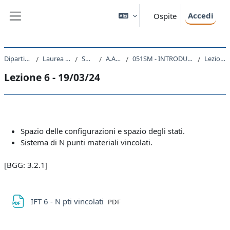
Vai al contenuto principale
Accedi
Ospite
Pannello laterale
Dipartimento di Fisica
Laurea triennale (DM270)
SM20 - FISICA
A.A. 2023 - 2024
051SM - INTRODUZIONE ALLA FISICA TEORICA 2023
Lezione 6 - 19/03/24
Lezione 6 - 19/03/24
Schema della sezione
Spazio delle configurazioni e spazio degli stati.
Sistema di N punti materiali vincolati.
[BGG: 3.2.1]
File
IFT 6 - N pti vincolati
PDF