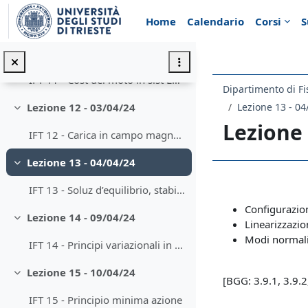
Minimizza
Vai al contenuto principale
Home
Calendario
Corsi
S
IFT 10 - Potenziali dipendenti da velocità
Lezione 11 - 28/03/24
Minimizza
IFT 11 - Cost del moto in sist Lagr, Energia, Coordinate cicliche
Dipartimento di Fi
Lezione 13 - 04
Lezione 12 - 03/04/24
Minimizza
Lezione 
IFT 12 - Carica in campo magnetico, Teorema di Nöther
Lezione 13 - 04/04/24
Minimizza
Schema d
IFT 13 - Soluz d’equilibrio, stabilità, linearizzazione
Configurazion
Lezione 14 - 09/04/24
Minimizza
Linearizzazio
Modi normali 
IFT 14 - Principi variazionali in meccanica Lagrangiana
Lezione 15 - 10/04/24
Minimizza
[BGG: 3.9.1, 3.9.2,
IFT 15 - Principio minima azione