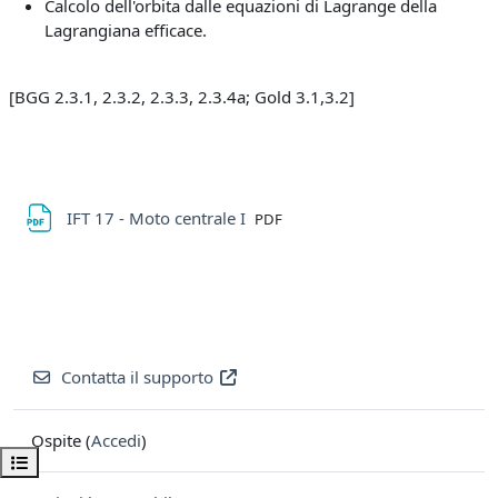
Calcolo dell'orbita dalle equazioni di Lagrange de
lla
Lagrangiana efficace.
[BGG 2.3.1, 2.3.2, 2.3.3, 2.3.4a; Gold 3.1,3.2]
File
IFT 17 - Moto centrale I
PDF
Contatta il supporto
Ospite (
Accedi
)
Apri indice del corso