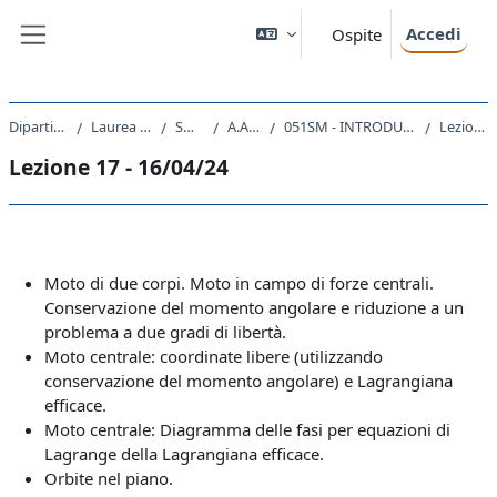
Vai al contenuto principale
Accedi
Ospite
Pannello laterale
Dipartimento di Fisica
Laurea triennale (DM270)
SM20 - FISICA
A.A. 2023 - 2024
051SM - INTRODUZIONE ALLA FISICA TEORICA 2023
Lezione 17 - 16/04/24
Lezione 17 - 16/04/24
Schema della sezione
Moto di due corpi. Moto in campo di forze centrali.
Conservazione del momento angolare e riduzione a un
problema a due gradi di libertà.
Moto centrale: coordinate libere (utilizzando
conservazione del momento angolare) e Lagrangiana
efficace.
Moto centrale: Diagramma delle fasi per equazioni di
Lagrange della Lagrangiana efficace.
Orbite nel piano.