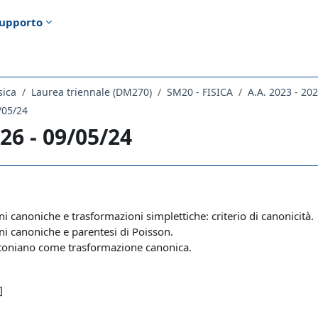
upporto
sica
Laurea triennale (DM270)
SM20 - FISICA
A.A. 2023 - 20
/05/24
26 - 09/05/24
ella sezione
i canoniche e trasformazioni simplettiche: criterio di canonicità.
i canoniche e parentesi di Poisson.
toniano come trasformazione canonica.
]