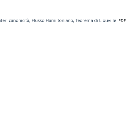
File
riteri canonicità, Flusso Hamiltoniano, Teorema di Liouville
PDF