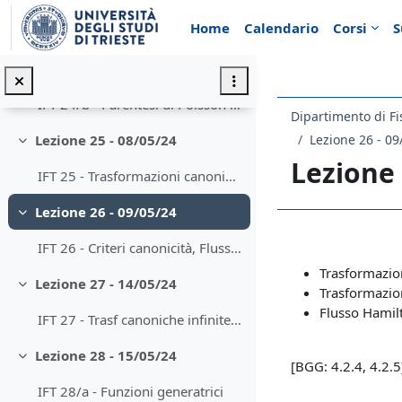
Minimizza
Vai al contenuto principale
Home
Calendario
Corsi
S
IFT 24/a - Parentesi di Poisson
Lezione 24 - 07/05/24
Minimizza
IFT 24/b - Parentesi di Poisson e momento angolare
Dipartimento di Fi
Lezione 26 - 09
Lezione 25 - 08/05/24
Minimizza
Lezione 
IFT 25 - Trasformazioni canoniche
Lezione 26 - 09/05/24
Minimizza
Schema d
IFT 26 - Criteri canonicità, Flusso Hamiltoniano, Teorema di Liouville
Trasformazion
Lezione 27 - 14/05/24
Minimizza
Trasformazion
Flusso Hamil
IFT 27 - Trasf canoniche infinitesime, rotazioni e momento angolare
Lezione 28 - 15/05/24
Minimizza
[BGG: 4.2.4, 4.2.5
IFT 28/a - Funzioni generatrici