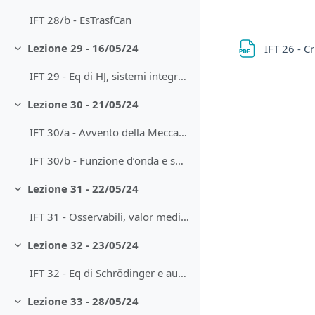
IFT 28/b - EsTrasfCan
Lezione 29 - 16/05/24
IFT 26 - C
Minimizza
IFT 29 - Eq di HJ, sistemi integrabili con esempi
Lezione 30 - 21/05/24
Minimizza
IFT 30/a - Avvento della Meccanica Quantistica
IFT 30/b - Funzione d’onda e spazio di Hilbert
Lezione 31 - 22/05/24
Minimizza
IFT 31 - Osservabili, valor medio, X e P, eq Schrödinger
Lezione 32 - 23/05/24
Minimizza
IFT 32 - Eq di Schrödinger e autofunzioni di H, particella libera
Lezione 33 - 28/05/24
Minimizza