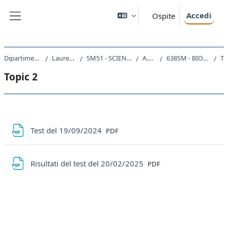
Vai al contenuto principale
Accedi
Ospite
Pannello laterale
Dipartimento di Scienze della Vita
Laurea triennale (DM270)
SM51 - SCIENZE E TECNOLOGIE BIOLOGICHE
A.A. 2023 - 2024
638SM - BIOLOGIA EVOLUZIONISTICA 2023
Topic 
Topic 2
Schema della sezione
File
Test del 19/09/2024
PDF
File
Risultati del test del 20/02/2025
PDF