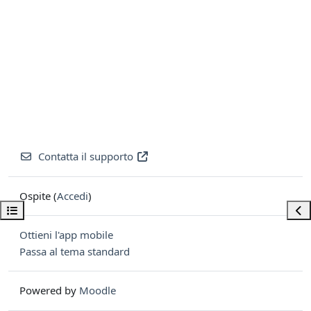
Contatta il supporto
Ospite (
Accedi
)
Apri indice del corso
Apri
Ottieni l'app mobile
Passa al tema standard
Powered by
Moodle