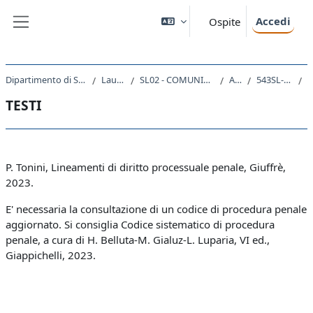
Vai al contenuto principale
Accedi
Ospite
Pannello laterale
Dipartimento di Scienze Giuridiche, del Linguaggio, dell`Interpretazione e della Traduzione
Laurea triennale (DM270)
SL02 - COMUNICAZIONE INTERLINGUISTICA APPLICATA ALLE PROFESSIONI GIURIDICHE
A.A. 2024 - 2025
543SL-2 - PROCEDURA PENALE 2024
TESTI
Schema della sezione
P. Tonini, Lineamenti di diritto processuale penale, Giuffrè,
2023.
E' necessaria la consultazione di un codice di procedura penale
aggiornato. Si consiglia Codice sistematico di procedura
penale, a cura di H. Belluta-M. Gialuz-L. Luparia, VI ed.,
Giappichelli, 2023.