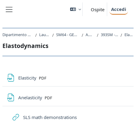
Vai al contenuto principale
Accedi
Ospite
Pannello laterale
Dipartimento di Matematica e Geoscienze
Laurea Magistrale
SM64 - GEOPHYSICS AND GEODATA
A.A. 2024 - 2025
393SM - SEISMOLOGY 2024
Elastodynamics
Elastodynamics
Schema della sezione
File
Elasticity
PDF
File
Anelasticity
PDF
URL
SLS math demonstrations