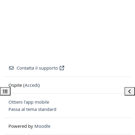
Contatta il supporto
Ospite (
Accedi
)
Apri indice del corso
Apri
Ottieni l'app mobile
Passa al tema standard
Powered by
Moodle