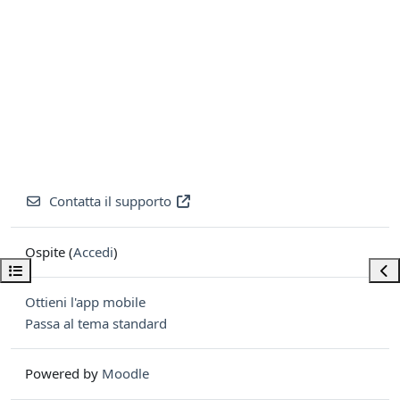
Contatta il supporto
Ospite (
Accedi
)
Apri indice del corso
Apri
Ottieni l'app mobile
Passa al tema standard
Powered by
Moodle