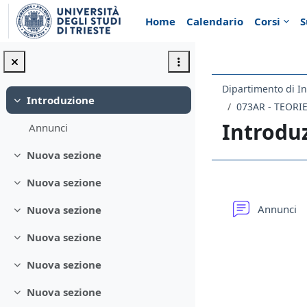
Vai al contenuto principale
Home
Calendario
Corsi
S
Dipartimento di In
Introduzione
Minimizza
073AR - TEORI
Introdu
Annunci
Nuova sezione
Minimizza
Nuova sezione
Schema d
Minimizza
F
Annunci
Nuova sezione
Minimizza
Nuova sezione
Minimizza
Nuova sezione
Minimizza
Nuova sezione
Minimizza