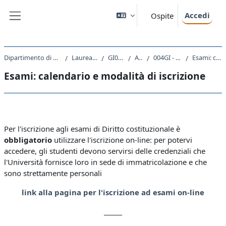
Vai al contenuto principale
Accedi
Ospite
Pannello laterale
Dipartimento di Scienze Giuridiche, del Linguaggio, dell`Interpretazione e della Traduzione
Laurea Magistrale Ciclo Unico 5 anni
GI01 - GIURISPRUDENZA
A.A. 2024 - 2025
004GI - DIRITTO COSTITUZIONALE 2024
Esami: calendario e modalità di iscrizione
Esami: calendario e modalità di iscrizione
Schema della sezione
Per l'iscrizione agli esami di Diritto costituzionale è
obbligatorio
utilizzare l'iscrizione on-line: per potervi
accedere, gli studenti devono servirsi delle credenziali che
l'Università fornisce loro in sede di immatricolazione e che
sono strettamente personali
link alla pagina per l'iscrizione ad esami on-line
______