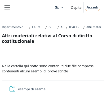
Vai al contenuto principale
Accedi
Ospite
Pannello laterale
Dipartimento di Scienze Giuridiche, del Linguaggio, dell`Interpretazione e della Traduzione
Laurea Magistrale Ciclo Unico 5 anni
GI01 - GIURISPRUDENZA
A.A. 2024 - 2025
004GI - DIRITTO COSTITUZIONALE 2024
Altri materiali relativi al Corso di diritto costituzionale
Altri materiali relativi al Corso di diritto
costituzionale
Schema della sezione
Nella cartella qui sotto sono contenuti due file compressi
contenenti alcuni esempi di prove scritte
Cartella
esempi di esame