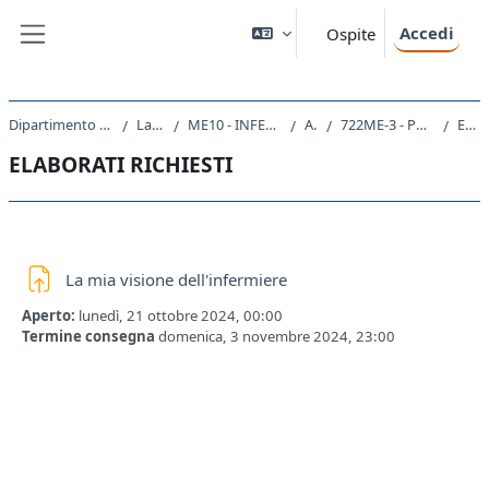
Vai al contenuto principale
Accedi
Ospite
Pannello laterale
Dipartimento Universitario Clinico di Scienze mediche, chirurgiche e della salute
Laurea triennale (DM270)
ME10 - INFERMIERISTICA (ABILITANTE ALLA PROFESSIONE SANITARIA DI INFERMIERE)
A.A. 2024 - 2025
722ME-3 - PRINCIPI FONDAMENTALI DELLA PROFESSIONE INFERMIERISTICA 2024
ELABORATI RICHIESTI
ELABORATI RICHIESTI
Schema della sezione
Compito
La mia visione dell'infermiere
Aperto:
lunedì, 21 ottobre 2024, 00:00
Termine consegna
domenica, 3 novembre 2024, 23:00